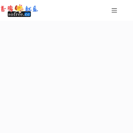
跳
至
主
要
內
容