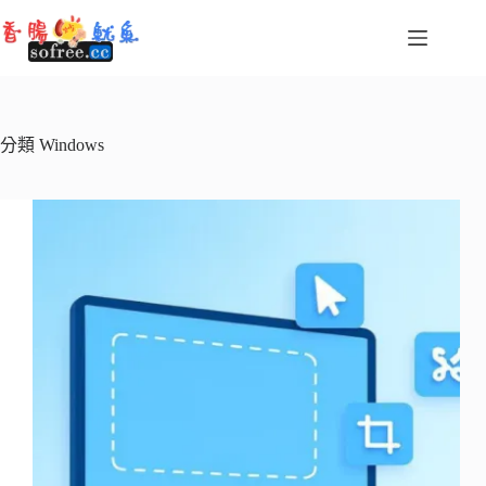
跳
至
主
要
內
容
分類
Windows