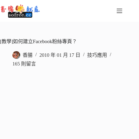
跳
至
主
要
內
容
[教學]如何建立Facebook粉絲專頁？
香腸
2010 年 01 月 17 日
技巧應用
165 則留言