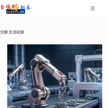
跳
至
主
要
內
容
分類
生活紀錄