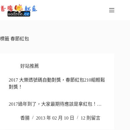
跳
至
主
要
內
容
標籤
春節紅包
好站推薦
2017 大樂透號碼自動對獎，春節紅包210組輕鬆
對獎！
2017過年到了，大家最期待應該是拿紅包！…
香腸
2013 年 02 月 10 日
12 則留言