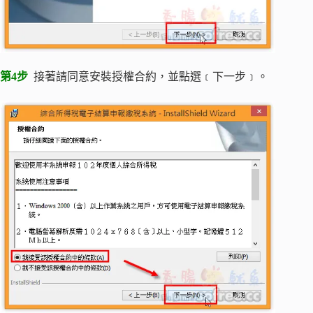
第4步
接著請同意安裝授權合約，並點選﹝下一步﹞。