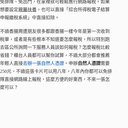
免排隊、免出門，在家裡就可輕鬆進行網路報稅。如果
想要設定
親屬扶養
，也可以直接「綜合所得稅電子結算
申報繳稅系統」中直接扣除。
不過香腸周遭朋友很多都跟香腸一樣今年是第一次收到
稅單，或者是有些根本不知道要怎麼報稅，所以特別跑
去區公所詢問一下服務人員該如何報稅？怎麼報稅比較
省錢？櫃台人員都可以幫你試算，不過大部分都會推薦
年輕人直接
去辦一張自然人憑證
。申辦
自然人憑證
需要
250元，不過這張卡片可以用八年，八年內你都可以免排
隊直接網路線上報稅，這麼方便的好東西，不來一張怎
麼可以？