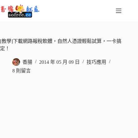
跳
至
主
要
內
容
[教學]下載網路報稅軟體，自然人憑證輕鬆試算，一卡搞
定！
香腸
2014 年 05 月 09 日
技巧應用
8 則留言