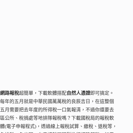
網路報稅
超簡單，下載軟體搭配
自然人憑證
即可搞定。
每年的五月就是中華民國萬萬稅的良辰吉日，在這整個
五月需要把去年度的所得稅一口氣報清，不過你還要去
區公所、稅捐處等地排隊報稅嗎？下載國稅局的報稅軟
體(電子申報程式)，透過線上報稅試算、繳稅、退稅等，