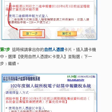
第7步
這時候請拿出你的
自然人憑證
卡片，插入讀卡機
中，選擇【使用自然人憑證IC卡登入】並點選﹝下一
步﹞繼續。