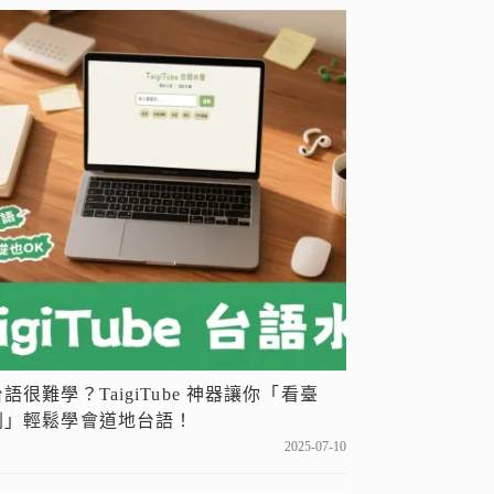
台語很難學？TaigiTube 神器讓你「看臺
劇」輕鬆學會道地台語！
2025-07-10