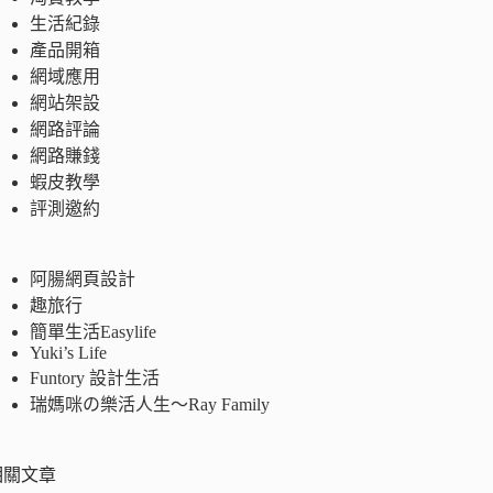
生活紀錄
產品開箱
網域應用
網站架設
網路評論
網路賺錢
蝦皮教學
評測邀約
阿腸網頁設計
趣旅行
簡單生活Easylife
Yuki’s Life
Funtory 設計生活
瑞媽咪の樂活人生～Ray Family
相關文章