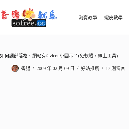
跳
至
主
淘寶教學
蝦皮教學
要
內
容
如何讓部落格、網站有favicon小圖示？(免軟體，線上工具)
香腸
2009 年 02 月 09 日
好站推薦
17 則留言