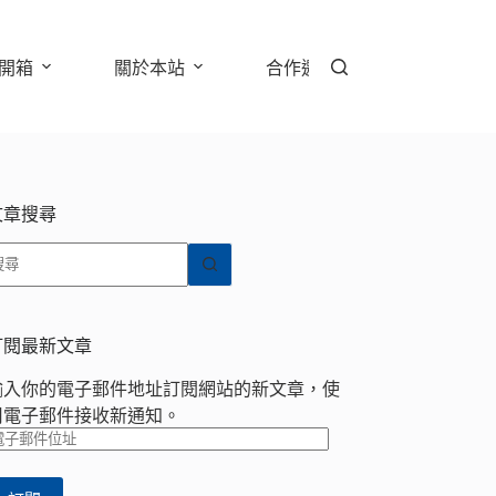
開箱
關於本站
合作邀約
文章搜尋
找
不
到
符
訂閱最新文章
合
輸入你的電子郵件地址訂閱網站的新文章，使
條
用電子郵件接收新通知。
件
電
的
子
結
郵
果