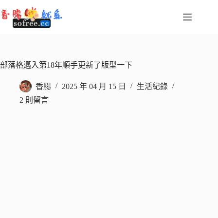
跳
至
主
要
內
容
部落格邁入第18年順手更新了版型一下
香腸
2025 年 04 月 15 日
生活紀錄
2 則留言