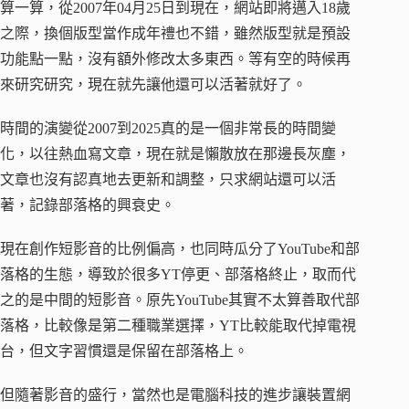
算一算，從2007年04月25日到現在，網站即將邁入18歲
之際，換個版型當作成年禮也不錯，雖然版型就是預設
功能點一點，沒有額外修改太多東西。等有空的時候再
來研究研究，現在就先讓他還可以活著就好了。
時間的演變從2007到2025真的是一個非常長的時間變
化，以往熱血寫文章，現在就是懶散放在那邊長灰塵，
文章也沒有認真地去更新和調整，只求網站還可以活
著，記錄部落格的興衰史。
現在創作短影音的比例偏高，也同時瓜分了YouTube和部
落格的生態，導致於很多YT停更、部落格終止，取而代
之的是中間的短影音。原先YouTube其實不太算善取代部
落格，比較像是第二種職業選擇，YT比較能取代掉電視
台，但文字習慣還是保留在部落格上。
但隨著影音的盛行，當然也是電腦科技的進步讓裝置網