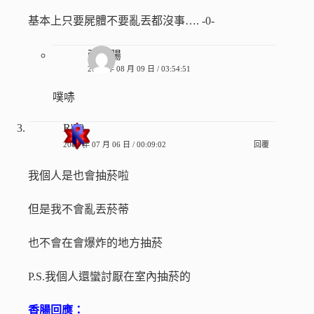
基本上只要屍體不要亂丟都沒事…. -0-
張香腸
2011 年 08 月 09 日 / 03:54:51
噗哧
R'79
2011 年 07 月 06 日 / 00:09:02
回覆
我個人是也會抽菸啦
但是我不會亂丟菸蒂
也不會在會爆炸的地方抽菸
P.S.我個人還蠻討厭在室內抽菸的
香腸回應：