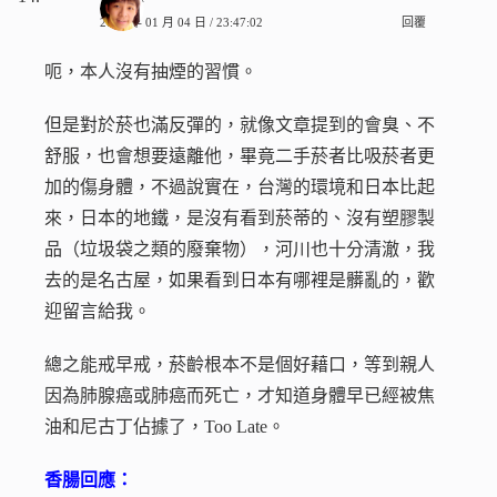
2010 年 01 月 04 日 / 23:47:02
回覆
呃，本人沒有抽煙的習慣。
但是對於菸也滿反彈的，就像文章提到的會臭、不
舒服，也會想要遠離他，畢竟二手菸者比吸菸者更
加的傷身體，不過說實在，台灣的環境和日本比起
來，日本的地鐵，是沒有看到菸蒂的、沒有塑膠製
品（垃圾袋之類的廢棄物），河川也十分清澈，我
去的是名古屋，如果看到日本有哪裡是髒亂的，歡
迎留言給我。
總之能戒早戒，菸齡根本不是個好藉口，等到親人
因為肺腺癌或肺癌而死亡，才知道身體早已經被焦
油和尼古丁佔據了，Too Late。
香腸回應：