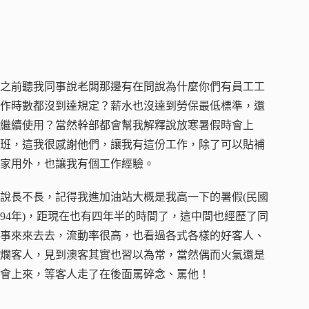
之前聽我同事說老闆那邊有在問說為什麼你們有員工工
作時數都沒到達規定？薪水也沒達到勞保最低標準，還
繼續使用？當然幹部都會幫我解釋說放寒暑假時會上
班，這我很感謝他們，讓我有這份工作，除了可以貼補
家用外，也讓我有個工作經驗。
說長不長，記得我進加油站大概是我高一下的暑假(民國
94年)，距現在也有四年半的時間了，這中間也經歷了同
事來來去去，流動率很高，也看過各式各樣的好客人、
爛客人，見到澳客其實也習以為常，當然偶而火氣還是
會上來，等客人走了在後面罵碎念、罵他！