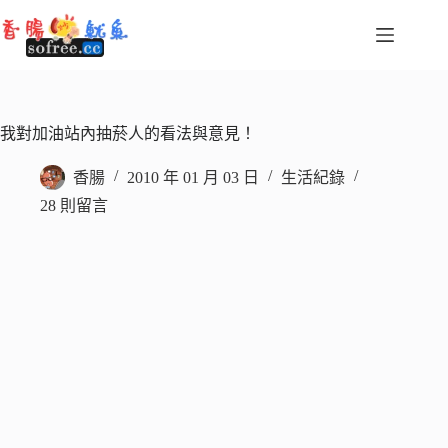
跳
至
主
要
內
容
我對加油站內抽菸人的看法與意見！
香腸
2010 年 01 月 03 日
生活紀錄
28 則留言