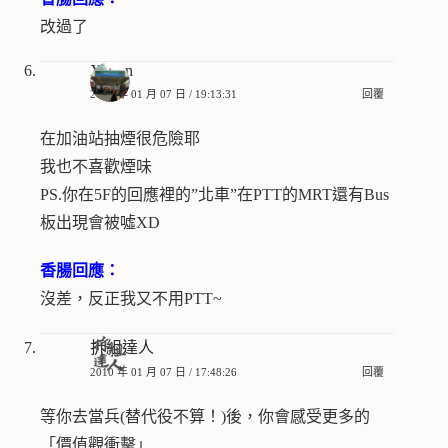
改過了
Ximen
2010 年 01 月 07 日 / 19:13:31
回覆
在加油站抽煙很危險耶
我也不喜歡煙味
PS.你在5F的回應裡的”北車”在PTT的MRT還有Bus
板出現會被噓XD
香腸回應：
沒差，反正我又不用PTT~
拆組達人
2010 年 01 月 07 日 / 17:48:26
回覆
等你去當兵(替代役不算！)後，你會感受更多的
「價值觀衝擊」