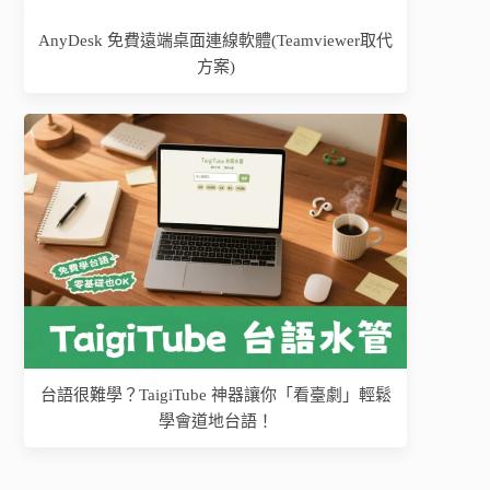
AnyDesk 免費遠端桌面連線軟體(Teamviewer取代
方案)
台語很難學？TaigiTube 神器讓你「看臺劇」輕鬆
學會道地台語！