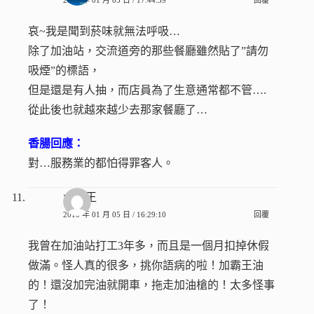
哀~我是聞到菸味就無法呼吸…
除了加油站，交流道旁的那些餐廳雖然貼了”請勿
吸煙”的標語，
但是還是有人抽，而店員為了生意通常都不管….
從此後也就越來越少去那家餐廳了…
香腸回應：
對…服務業的都怕得罪客人。
大衛王
2010 年 01 月 05 日 / 16:29:10
回覆
我曾在加油站打工3年多，而且是一個月扣掉休假
做滿。怪人真的很多，挑你語病的啦！加霸王油
的！還沒加完油就開車，拖走加油槍的！太多怪事
了！