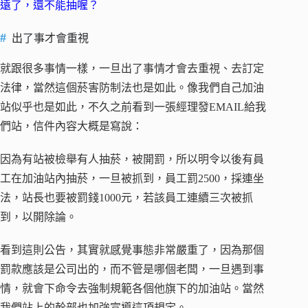
遠了，還不能抽喔？
出了事才會重視
就跟很多事情一樣，一旦出了事情才會去重視、去訂定
法律，當然這個菸害防制法也是如此。像我們自己加油
站似乎也是如此，不久之前看到一張經理發EMAIL給我
們站，信件內容大概是寫說：
因為有站被檢舉有人抽菸，被開罰，所以明令以後有員
工在加油站內抽菸，一旦被抓到，員工罰2500，採連坐
法，站長也要被罰錢1000元，若該員工連續三次被抓
到，以開除論。
看到這則公告，其實就感覺事態非常嚴重了，因為那個
罰款應該是公司出的，而不管是哪個老闆，一旦遇到事
情，就會下命令去強制規範各個他旗下的加油站。當然
我們站上的幹部也加強宣導這項規定。