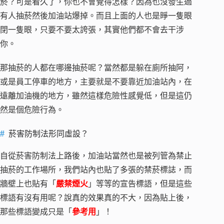
菸？可是看久了，你也不會覺得怎樣？因為也沒發生過
有人抽菸然後加油站爆掉。而且上面的人也是睜一隻眼
閉一隻眼，只要不要太誇張，其實他們都不會去干涉
你。
那抽菸的人都在哪邊抽菸呢？當然都是躲在廁所抽阿，
或是員工停車的地方，主要就是不要靠近加油站內，在
遠離加油機的地方，雖然這樣危險性感覺低，但是這仍
然是個危險行為。
菸害防制法形同虛設？
自從菸害防制法上路後，加油站當然也是被列管為禁止
抽菸的工作場所，我們站內也貼了多張的禁菸標誌，而
牆壁上也貼有「
嚴禁煙火
」等等的宣告標語，但是這些
標語有沒有用呢？說真的效果真的不大，因為貼上後，
那些標語變成只是「
參考用
」！