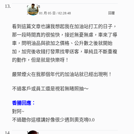
caishin
2010 年 01 月 05 日 / 02:28:48
回覆
看到這篇文章也讓我想起我在加油站打工的日子，
那一段時間真的很愉快，接近無憂無慮，車來了導
車，問明油品與欲加之價格、公升數之後就開始
加，加完後收錢打發票找零送客，單純且不斷重複
的動作，但是就是快樂呀！
嚴禁煙火在我那個年代的加油站就已經出現咧！
不過客戶或員工還是視若無睹照抽～
香腸回應：
對阿~
不過聽你這樣講好像很少遇到奧克唷0.0
Weien