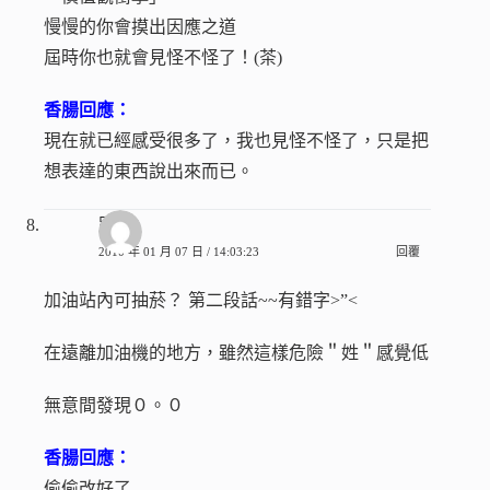
慢慢的你會摸出因應之道
屆時你也就會見怪不怪了！(茶)
香腸回應：
現在就已經感受很多了，我也見怪不怪了，只是把
想表達的東西說出來而已。
路過
2010 年 01 月 07 日 / 14:03:23
回覆
加油站內可抽菸？ 第二段話~~有錯字>”<
在遠離加油機的地方，雖然這樣危險＂姓＂感覺低
無意間發現０。０
香腸回應：
偷偷改好了