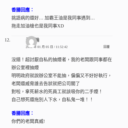
香腸回應：
挑語病的還好… 加霸王油是我同事遇到…
拖走加油槍也是我同事XD
黃卡輪
2010 年 01 月 05 日 / 11:52:42
回覆
沒錯！超討厭自私的抽煙者，我的老闆跟同事都在
辦公室裡抽煙
明明政府就說辦公室不能抽，偏偏又不好好執行，
老闆還威脅誰去告狀就把公司關了
對啦，拿死薪水的死員工就該吸你的二手煙！
自己想死還拖別人下水，自私鬼一堆！！
香腸回應：
你們的老闆真威!