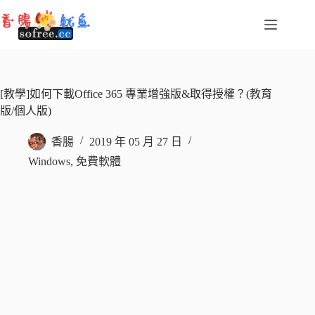
跳
至
主
要
內
容
[教學]如何下載Office 365 專業增強版&取得授權？(教育
版/個人版)
香腸
2019 年 05 月 27 日
Windows
,
免費軟體