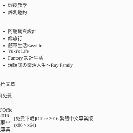
蝦皮教學
評測邀約
阿腸網頁設計
趣旅行
簡單生活Easylife
Yuki’s Life
Funtory 設計生活
瑞媽咪の樂活人生～Ray Family
熱門文章
[免費下載]Office 2016 繁體中文專業版
(x86、x64)