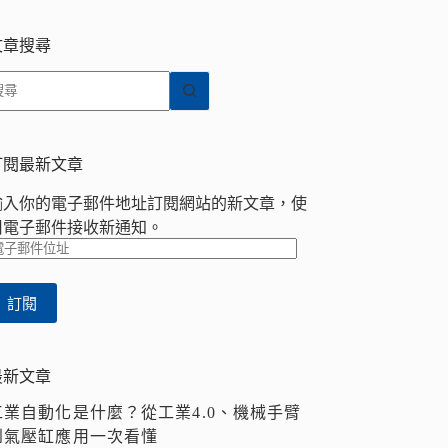
文章搜尋
找
不
到
符
訂閱最新文章
合
輸入你的電子郵件地址訂閱網站的新文章，使
條
用電子郵件接收新通知。
件
電
的
子
結
郵
果
訂閱
件
位
址
最新文章
工業自動化是什麼？從工業4.0、機械手臂
到氣壓缸應用一次看懂