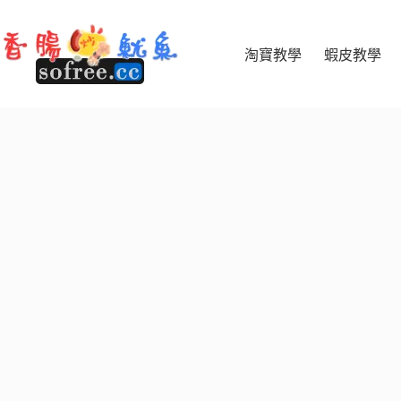
跳
至
主
淘寶教學
蝦皮教學
要
內
容