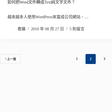
如何把Word文件轉成Text純文字文件？
越來越多人使用WordPress來當成公司網站、…
香腸
2010 年 08 月 27 日
5 則留言
1
2
3
上一頁