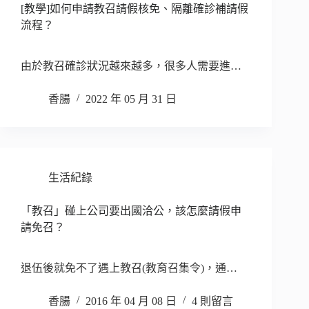
[教學]如何申請教召請假核免、隔離確診補請假
流程？
由於教召確診狀況越來越多，很多人需要進…
香腸
2022 年 05 月 31 日
生活紀錄
「教召」碰上公司要出國洽公，該怎麼請假申
請免召？
退伍後就免不了遇上教召(教育召集令)，通…
香腸
2016 年 04 月 08 日
4 則留言