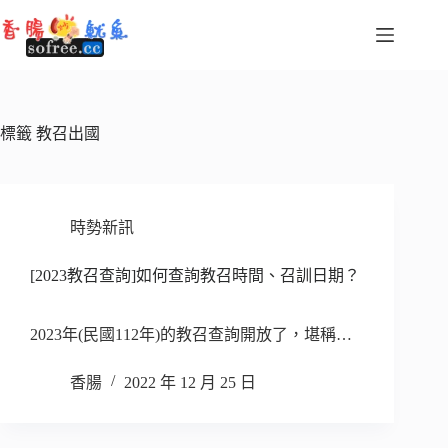
跳
至
主
要
內
容
標籤
教召出國
時勢新訊
[2023教召查詢]如何查詢教召時間、召訓日期？
2023年(民國112年)的教召查詢開放了，堪稱…
香腸
2022 年 12 月 25 日