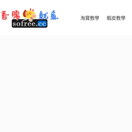
跳
至
主
淘寶教學
蝦皮教學
要
內
容