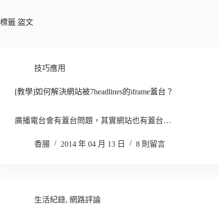
標籤
盜文
技巧應用
[教學]如何解決網站被7headlines的iframe蓋台？
廣播電台會有蓋台問題，其實網站也有蓋台…
香腸
2014 年 04 月 13 日
8 則留言
生活紀錄
,
網路評論