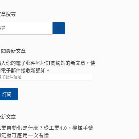
文章搜尋
找
不
到
符
訂閱最新文章
合
輸入你的電子郵件地址訂閱網站的新文章，使
條
用電子郵件接收新通知。
件
電
的
子
結
郵
果
訂閱
件
位
址
最新文章
工業自動化是什麼？從工業4.0、機械手臂
到氣壓缸應用一次看懂