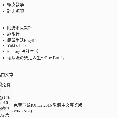
蝦皮教學
評測邀約
阿腸網頁設計
趣旅行
簡單生活Easylife
Yuki’s Life
Funtory 設計生活
瑞媽咪の樂活人生～Ray Family
熱門文章
[免費下載]Office 2016 繁體中文專業版
(x86、x64)