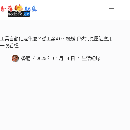
跳
至
主
要
內
容
工業自動化是什麼？從工業4.0、機械手臂到氣壓缸應用
一次看懂
香腸
2026 年 04 月 14 日
生活紀錄