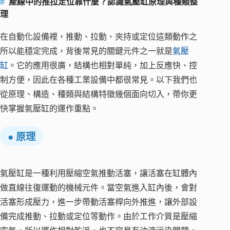
產線中的推拉定位靠什麼？認識氣壓缸原理與種類整
理
在自動化設備裡，推動、拉動、夾持或定位這類動作之
所以能穩定完成，背後常見的關鍵元件之一就是
氣壓
缸
。它的應用很廣，結構也相對單純，加上反應快、控
制方便，因此在各種工業設備中都很常見。以下我們也
從原理、構造、種類與結構特徵幾個面向切入，帶你更
快掌握氣壓缸的運作重點。
● 原理
氣壓缸是一種利用壓縮空氣推動活塞，讓活塞在缸體內
做直線往復運動的機械元件。當空氣進入缸內後，會對
活塞形成壓力，進一步帶動活塞桿向外推進，讓外部設
備完成推動、拉動或定位等動作。由於工作介質是壓縮