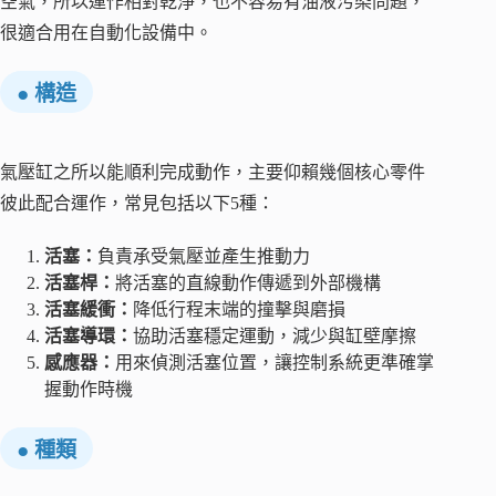
空氣，所以運作相對乾淨，也不容易有油液污染問題，
很適合用在自動化設備中。
● 構造
氣壓缸之所以能順利完成動作，主要仰賴幾個核心零件
彼此配合運作，常見包括以下5種：
活塞：
負責承受氣壓並產生推動力
活塞桿：
將活塞的直線動作傳遞到外部機構
活塞緩衝：
降低行程末端的撞擊與磨損
活塞導環：
協助活塞穩定運動，減少與缸壁摩擦
感應器：
用來偵測活塞位置，讓控制系統更準確掌
握動作時機
● 種類