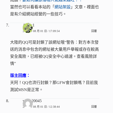
當然也可以看看本站的「
網站架設
」文章，裡面也
是有介紹網站經營的一些技巧。
Achix1
2008 年 08 月 01 日 / 17:09:54
回覆
大陸的QQ可是封鎖了該網址哦“警告：對方本次發
送的消息中包含的網址被大量用戶舉報或存在較高
安全風險，已經被QQ安全中心過濾。查看風險詳
情”
版主回應：
天阿！QQ也流行封鎖？那GFW會封鎖嗎？目前我
測試MSN是正常。
vicky20045
2008 年 08 月 01 日 / 12:38:44
回覆