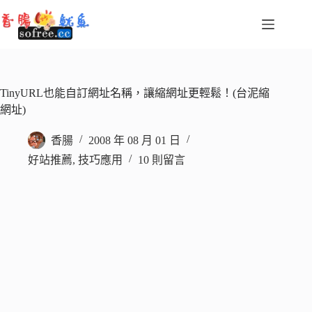
跳
至
主
要
內
容
TinyURL也能自訂網址名稱，讓縮網址更輕鬆！(台泥縮
網址)
香腸
2008 年 08 月 01 日
好站推薦
,
技巧應用
10 則留言