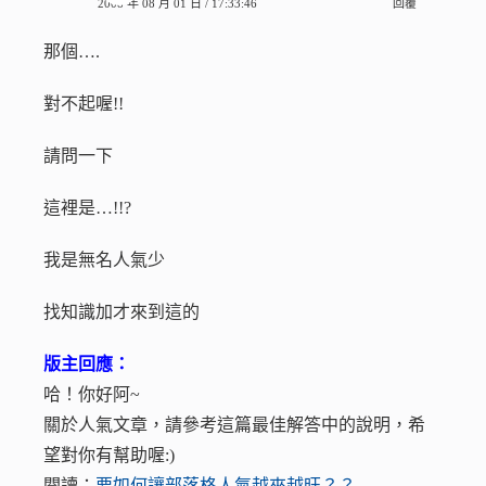
2008 年 08 月 01 日 / 17:33:46
回覆
那個….
對不起喔!!
請問一下
這裡是…!!?
我是無名人氣少
找知識加才來到這的
版主回應：
哈！你好阿~
關於人氣文章，請參考這篇最佳解答中的說明，希
望對你有幫助喔:)
閱讀：
要如何讓部落格人氣越來越旺？？