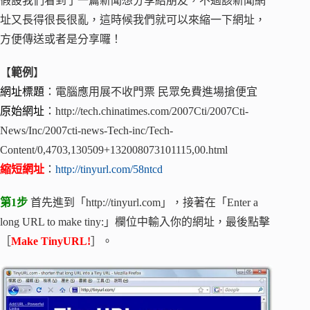
假設我們看到了一篇新聞想分享給朋友，不過該新聞網
址又長得很長很亂，這時候我們就可以來縮一下網址，
方便傳送或者是分享囉！
【
範例
】
網址標題
：電腦應用展不收門票 民眾免費進場搶便宜
原始網址
：http://tech.chinatimes.com/2007Cti/2007Cti-
News/Inc/2007cti-news-Tech-inc/Tech-
Content/0,4703,130509+132008073101115,00.html
縮短網址
：
http://tinyurl.com/58ntcd
第1步
首先進到「http://tinyurl.com」，接著在「Enter a
long URL to make tiny:」欄位中輸入你的網址，最後點擊
［
Make TinyURL!
］。