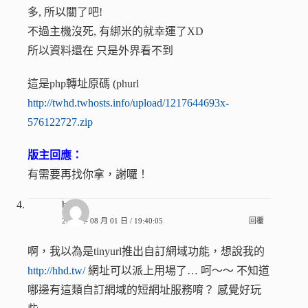
多, 所以關了吧!
不過主機沒死, 有綁米的就幸運了XD
所以資料還在 只是外界看不到
這是php轉址原碼 (phurl
http://twhd.twhosts.info/upload/1217644693x-
576122727.zip
版主回應：
有需要再找你拿，謝囉！
brian
2008 年 08 月 01 日 / 19:40:05
回覆
啊，我以為是tinyurl推出自訂網域功能，想說我的
http://hhd.tw/
網址可以派上用場了… 呵～～ 不知道
哪邊有這類自訂網域的短網址服務唷？ 感覺好玩