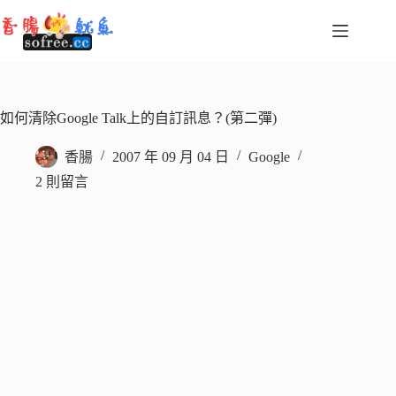
跳
至
主
要
內
容
如何清除Google Talk上的自訂訊息？(第二彈)
香腸
2007 年 09 月 04 日
Google
2 則留言