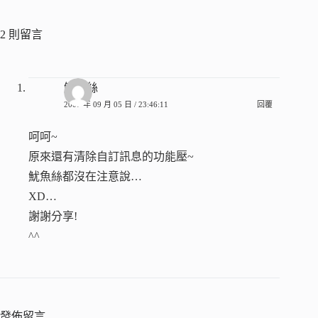
2 則留言
魷魚絲
2007 年 09 月 05 日 / 23:46:11
回覆
呵呵~
原來還有清除自訂訊息的功能壓~
魷魚絲都沒在注意說…
XD…
謝謝分享!
^^
發佈留言