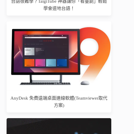
台語很難學？TaigiTube 神器讓你「看臺劇」輕鬆
學會道地台語！
AnyDesk 免費遠端桌面連線軟體(Teamviewer取代
方案)