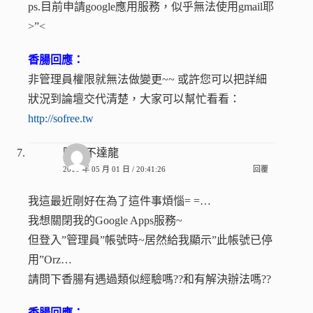
ps.目前申請google應用服務，似乎無法使用gmail耶
>”<
香腸回應：
非管理員權限就無法做變更~~ 或許您可以把詳細
狀況到論壇交代清楚，大家可以幫忙看看：
http://sofree.tw
阿里不達龍
2010 年 05 月 01 日 / 20:41:26
回覆
我這最近剛好在為了這件事煩惱= =…
我想關閉我的Google Apps服務~
但登入”管理員”帳號時~居然給我顯示”此帳號已停
用”Orz…
請問下香腸有遇過類似經驗嗎??和有解決辦法嗎??
香腸回應：