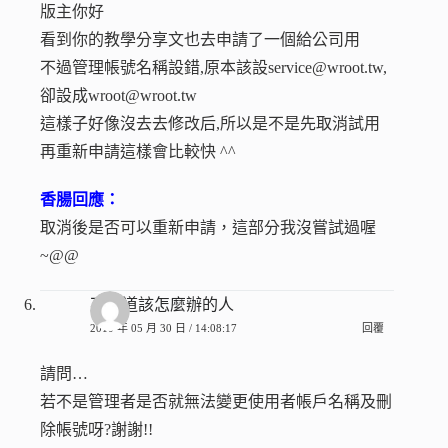
版主你好
看到你的教學分享文也去申請了一個給公司用
不過管理帳號名稱設錯,原本該設service@wroot.tw,
卻設成wroot@wroot.tw
這樣子好像沒去去修改后,所以是不是先取消試用
再重新申請這樣會比較快 ^^
香腸回應：
取消後是否可以重新申請，這部分我沒嘗試過喔
~@@
不知道該怎麼辦的人
2010 年 05 月 30 日 / 14:08:17
回覆
請問…
若不是管理者是否就無法變更使用者帳戶名稱及刪
除帳號呀?謝謝!!