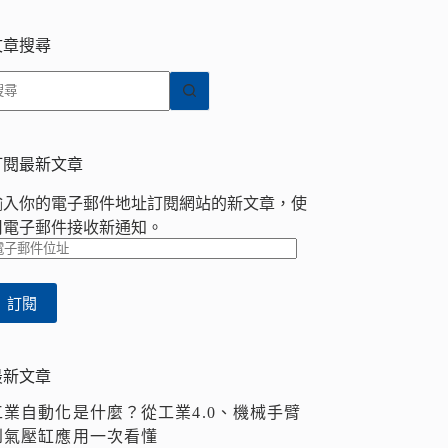
文章搜尋
找
不
到
符
訂閱最新文章
合
輸入你的電子郵件地址訂閱網站的新文章，使
條
用電子郵件接收新通知。
件
電
的
子
結
郵
果
訂閱
件
位
址
最新文章
工業自動化是什麼？從工業4.0、機械手臂
到氣壓缸應用一次看懂