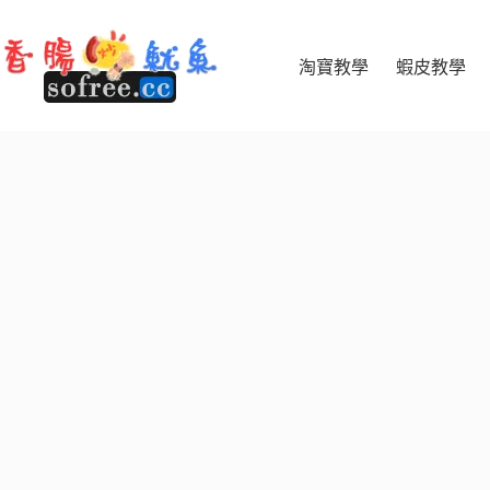
跳
至
主
淘寶教學
蝦皮教學
要
內
容