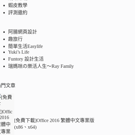
蝦皮教學
評測邀約
阿腸網頁設計
趣旅行
簡單生活Easylife
Yuki’s Life
Funtory 設計生活
瑞媽咪の樂活人生～Ray Family
熱門文章
[免費下載]Office 2016 繁體中文專業版
(x86、x64)