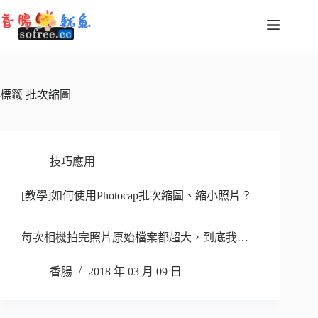
跳
至
主
要
內
容
標籤
批次縮圖
技巧應用
[教學]如何使用Photocap批次縮圖、縮小照片？
每次相機拍完照片原始檔案都超大，到底我…
香腸
2018 年 03 月 09 日