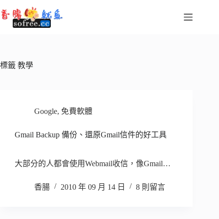
跳
至
主
要
內
容
標籤
教學
Google
,
免費軟體
Gmail Backup 備份、還原Gmail信件的好工具
大部分的人都會使用Webmail收信，像Gmail…
香腸
2010 年 09 月 14 日
8 則留言