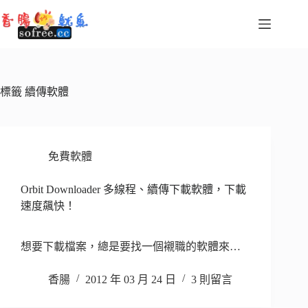
跳
至
主
要
內
容
標籤
續傳軟體
免費軟體
Orbit Downloader 多線程、續傳下載軟體，下載
速度飆快！
想要下載檔案，總是要找一個襯職的軟體來…
香腸
2012 年 03 月 24 日
3 則留言