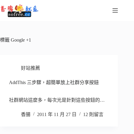
跳
至
主
要
內
容
標籤
Google +1
好站推薦
AddThis 三步驟，超簡單放上社群分享按鈕
社群網站這麼多，每次光是針對這些按鈕的…
香腸
2011 年 11 月 27 日
12 則留言