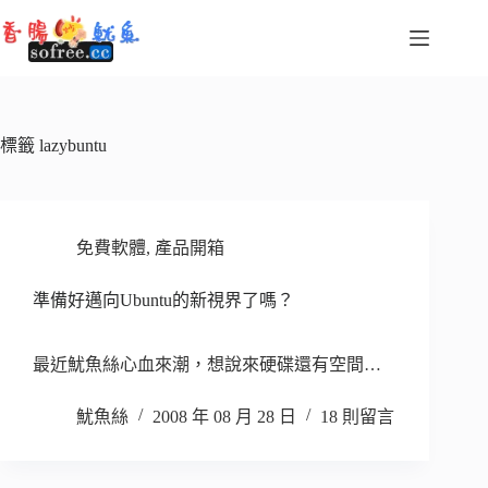
跳
至
主
要
內
容
標籤
lazybuntu
免費軟體
,
產品開箱
準備好邁向Ubuntu的新視界了嗎？
最近魷魚絲心血來潮，想說來硬碟還有空間…
魷魚絲
2008 年 08 月 28 日
18 則留言