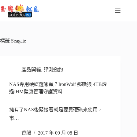
跳
至
主
要
內
容
標籤
Seagate
產品開箱
,
評測邀約
NAS專用硬碟選哪顆？IronWolf 那嘶狼 4TB透
過IHM健康管理守護資料
擁有了NAS後緊接著就是要買硬碟來使用，
市…
香腸
2017 年 09 月 08 日