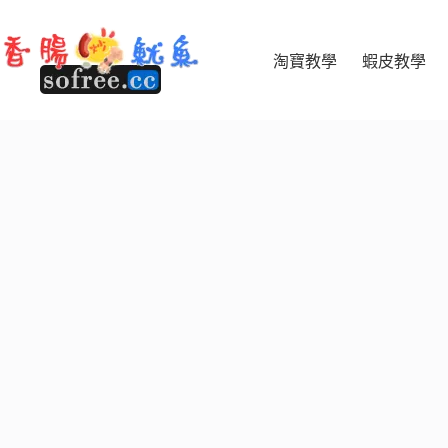
跳
至
主
淘寶教學
蝦皮教學
要
內
容