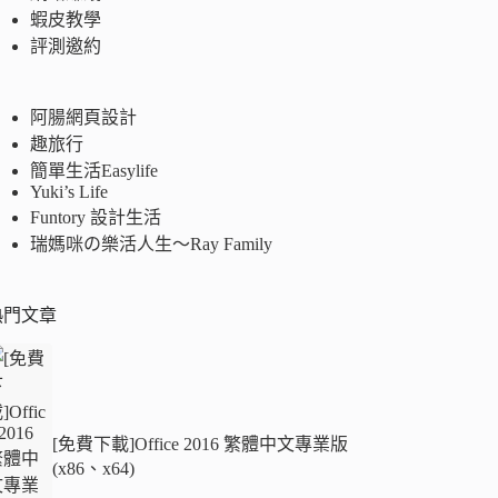
蝦皮教學
評測邀約
阿腸網頁設計
趣旅行
簡單生活Easylife
Yuki’s Life
Funtory 設計生活
瑞媽咪の樂活人生～Ray Family
熱門文章
[免費下載]Office 2016 繁體中文專業版
(x86、x64)