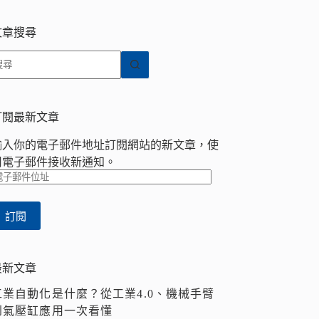
文章搜尋
找
不
到
符
訂閱最新文章
合
輸入你的電子郵件地址訂閱網站的新文章，使
條
用電子郵件接收新通知。
件
電
的
子
結
郵
果
訂閱
件
位
址
最新文章
工業自動化是什麼？從工業4.0、機械手臂
到氣壓缸應用一次看懂