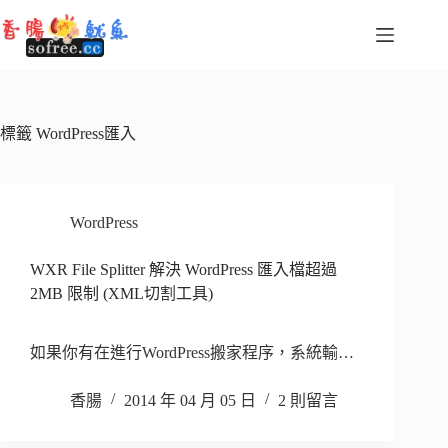
跳
至
主
要
內
容
標籤
WordPress匯入
WordPress
WXR File Splitter 解決 WordPress 匯入檔超過
2MB 限制 (XML切割工具)
如果你有在進行WordPress搬家程序，系統輸…
香腸
2014 年 04 月 05 日
2 則留言