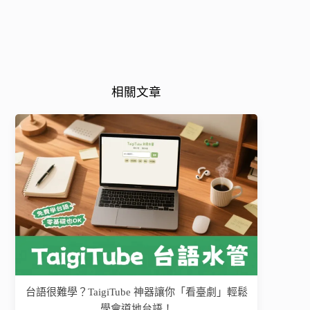
相關文章
台語很難學？TaigiTube 神器讓你「看臺劇」輕鬆
學會道地台語！