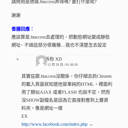
請問用是透過.htaccess弄得嗎? 要打什麼呢?
謝謝
香腸回應：
應該算是.htaccess去處理的，把動態網址變成靜態
網址~ 不過這部分很複雜…我也不清楚怎去設定
不告訴你 XD
2012 年 12 月 29 日 / 01:30:20
其實這跟.htaccess沒關係，你仔細去抓Chroem
的載入頁面就知道他是單純的HTML，裡面利
用了類似AJAX 或者FLASH 也說不定，然而
沒SHOW副檔名是因為它直接對應到上層資
料夾，像是網址一樣
EX
http://www.facebook.com/index.php
→