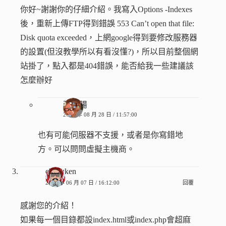
你好~謝謝你的仔細介紹。我寫入Options -Indexes
後，重新上傳FTP得到錯誤 553 Can’t open that file:
Disk quota exceeded，上網google得到要修改服務器
的設置(但沒教學所以有看沒懂?)，所以目前整個網
站掛了，點入都是404錯誤，能否給我一些建議該
怎麼辦好
張香腸
2015 年 08 月 28 日 / 11:57:00
也有可能伺服器不支援，或者是你寫錯地
方。可以問問虛擬主機商。
changken
2014 年 06 月 07 日 / 16:12:00
回覆
感謝您的介紹！
如果每一個目錄都設index.html或index.php會超麻