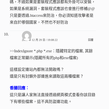
碼，不過如果是套裝程式應該都有外掛可以安裝，
如果是系統漏洞，套裝程式應該也會進行修補@@
只是要透過.htaccess來防治，你必須知道攻擊者是
來自於哪個國家，不然也不好防治
小梓
2009 年 12 月 29 日 / 19:08:22
回覆
>>IndexIgnore *.php *.exe：隱藏特定的檔案, 其餘
檔案正常顯示(隱藏所有的php和exe檔案)
這樣設定連站內都無法開啟嗎？
還是只有封鎖外部連進來讀取這兩種檔案？
香腸回應：
這只是讓人家無法直接透過網頁模式查看你該目錄
下有哪些檔案，這不具防盜連功能。