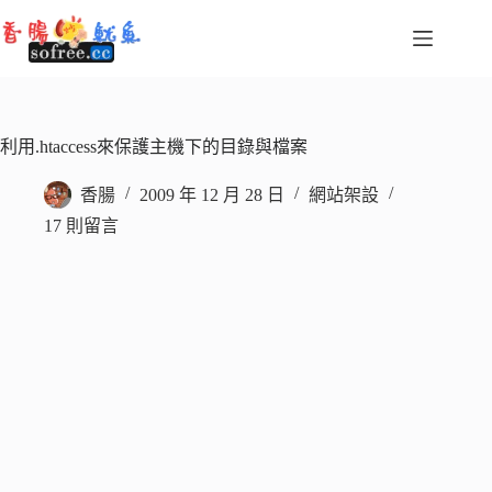
跳
至
主
要
內
容
利用.htaccess來保護主機下的目錄與檔案
香腸
2009 年 12 月 28 日
網站架設
17 則留言