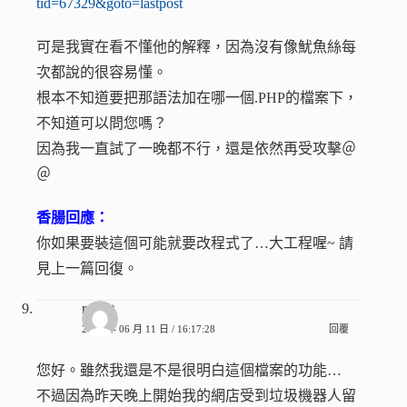
tid=67329&goto=lastpost
可是我實在看不懂他的解釋，因為沒有像魷魚絲每
次都說的很容易懂。
根本不知道要把那語法加在哪一個.PHP的檔案下，
不知道可以問您嗎？
因為我一直試了一晚都不行，還是依然再受攻擊＠
＠
香腸回應：
你如果要裝這個可能就要改程式了…大工程喔~ 請
見上一篇回復。
rabbit
2010 年 06 月 11 日 / 16:17:28
回覆
您好。雖然我還是不是很明白這個檔案的功能…
不過因為昨天晚上開始我的網店受到垃圾機器人留