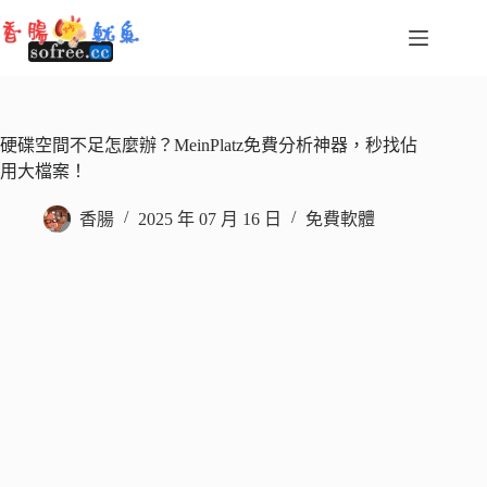
跳
至
主
要
內
容
硬碟空間不足怎麼辦？MeinPlatz免費分析神器，秒找佔
用大檔案！
香腸
2025 年 07 月 16 日
免費軟體