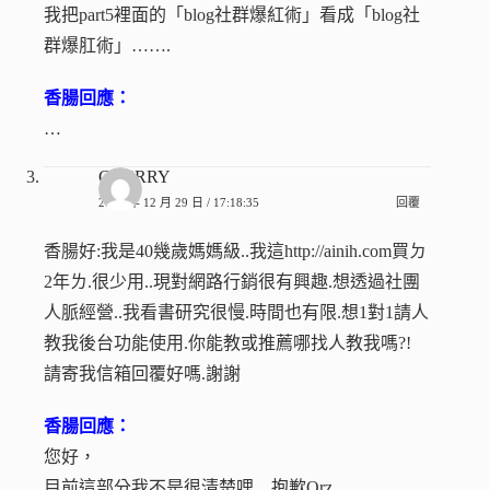
我把part5裡面的「blog社群爆紅術」看成「blog社
群爆肛術」…….
香腸回應：
…
CHERRY
2009 年 12 月 29 日 / 17:18:35
回覆
香腸好:我是40幾歲媽媽級..我這http://ainih.com買ㄉ
2年ㄌ.很少用..現對網路行銷很有興趣.想透過社團
人脈經營..我看書研究很慢.時間也有限.想1對1請人
教我後台功能使用.你能教或推薦哪找人教我嗎?!
請寄我信箱回覆好嗎.謝謝
香腸回應：
您好，
目前這部分我不是很清楚哩…抱歉Orz….