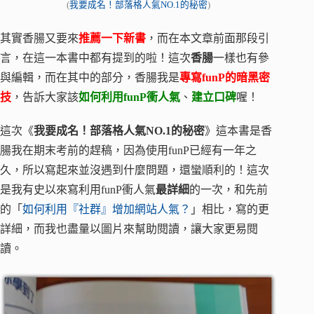
(
我要成名！部落格人氣NO.1的秘密
)
其實香腸又要來
推薦一下新書
，而在本文章前面那段引
言，在這一本書中都有提到的啦！這次
香腸
一樣也有參
與編輯，而在其中的部分，香腸我是
專寫funP的暗黑密
技
，告訴大家該
如何利用funP衝人氣
、
建立口碑
喔！
這次《
我要成名！部落格人氣NO.1的秘密
》這本書是香
腸我在期末考前的趕稿，因為使用funP已經有一年之
久，所以寫起來並沒遇到什麼問題，還蠻順利的！這次
是我有史以來寫利用funP衝人氣
最詳細
的一次，和先前
的「
如何利用『社群』增加網站人氣？
」相比，寫的更
詳細，而我也盡量以圖片來幫助閱讀，讓大家更易閱
讀。