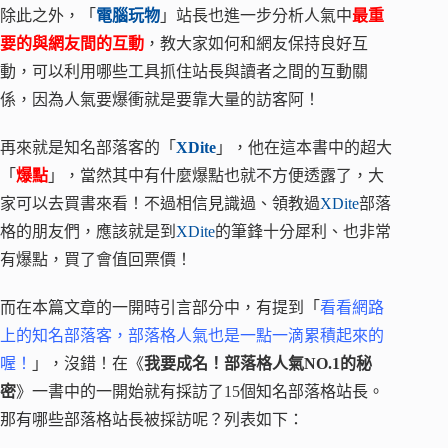
除此之外，「
電腦玩物
」站長也進一步分析人氣中
最重
要的與網友間的互動
，教大家如何和網友保持良好互
動，可以利用哪些工具抓住站長與讀者之間的互動關
係，因為人氣要爆衝就是要靠大量的訪客阿！
再來就是知名部落客的「
XDite
」，他在這本書中的超大
「
爆點
」，當然其中有什麼爆點也就不方便透露了，大
家可以去買書來看！不過相信見識過、領教過
XDite
部落
格的朋友們，應該就是到
XDite
的筆鋒十分犀利、也非常
有爆點，買了會值回票價！
而在本篇文章的一開時引言部分中，有提到「
看看網路
上的知名部落客，部落格人氣也是一點一滴累積起來的
喔！
」，沒錯！在《
我要成名！部落格人氣NO.1的秘
密
》一書中的一開始就有採訪了15個知名部落格站長。
那有哪些部落格站長被採訪呢？列表如下：