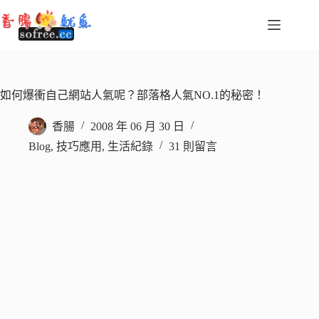
跳
至
主
要
內
容
如何爆衝自己網站人氣呢？部落格人氣NO.1的秘密！
香腸
2008 年 06 月 30 日
Blog
,
技巧應用
,
生活紀錄
31 則留言