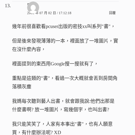
路過
2008 年 07 月 02 日 / 17:12:18
回覆
幾年前很喜歡看pcuser出版的密技xx叫系列"書"，
但是後來發現薄薄的一本，裡面放了一堆圖片，實
在沒什麼內容，
裡面提到的東西用Google搜一搜就有了，
重點是這類的"書"，看過一次大概就會丟到房間角
落積灰塵
我媽每次聽到藝人出書，就會跟我說:他們出那是
什麼書啊? 放一堆圖片，寫幾個字，也叫出書?
我只能笑笑了，人家有本事出"書"，也有人願意
買，有什麼辦法呢? XD