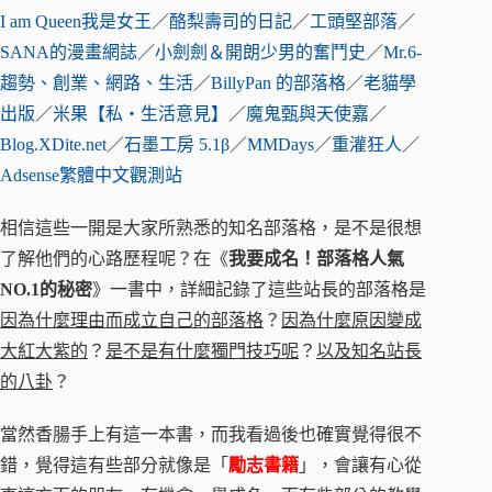
I am Queen我是女王
／
酪梨壽司的日記
／
工頭堅部落
／
SANA的漫畫網誌
／
小劍劍＆開朗少男的奮鬥史
／
Mr.6-
趨勢、創業、網路、生活
／
BillyPan 的部落格
／
老貓學
出版
／
米果【私‧生活意見】
／
魔鬼甄與天使嘉
／
Blog.XDite.net
／
石墨工房 5.1β
／
MMDays
／
重灌狂人
／
Adsense繁體中文觀測站
相信這些一開是大家所熟悉的知名部落格，是不是很想
了解他們的心路歷程呢？在《
我要成名！部落格人氣
NO.1的秘密
》一書中，詳細記錄了這些站長的部落格是
因為什麼理由而成立自己的部落格
？
因為什麼原因變成
大紅大紫的
？
是不是有什麼獨門技巧呢
？
以及知名站長
的八卦
？
當然香腸手上有這一本書，而我看過後也確實覺得很不
錯，覺得這有些部分就像是「
勵志書籍
」，會讓有心從