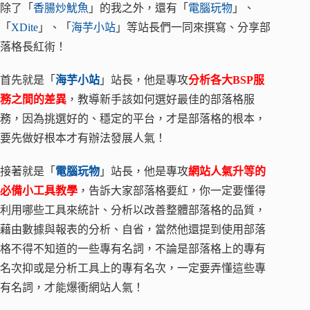
除了「
香腸炒魷魚
」的我之外，還有「
電腦玩物
」、
「
XDite
」、「
海芋小站
」等站長們一同來撰寫、分享部
落格長紅術！
首先就是「
海芋小站
」站長，他是專攻
分析各大BSP服
務之間的差異
，教導新手該如何選好最佳的部落格服
務，因為挑選好的、穩定的平台，才是部落格的根本，
要先做好根本才有辦法發展人氣！
接著就是「
電腦玩物
」站長，他是專攻
網站人氣升等的
必備小工具教學
，告訴大家部落格要紅，你一定要懂得
利用哪些工具來統計、分析以改善整體部落格的品質，
藉由數據與報表的分析、自省，當然他還提到使用部落
格不得不知道的一些專有名詞，不論是部落格上的專有
名次抑或是分析工具上的專有名次，一定要弄懂這些專
有名詞，才能爆衝網站人氣！