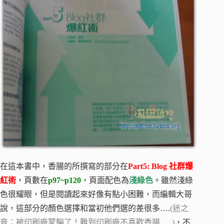
在這本書中，香腸的所撰寫的部分在
Part5: Blog 社群爆
紅術
，頁數在
p97~p120
，頁面配色為
淺綠色
。雖然淺綠
色很耀眼，但是閱讀起來好像有點小困難，而編輯大哥
說，這部分的顏色選擇和當初他們選的差很多….
(迷之
音：被印刷廠蒙騙了！難到印刷廠不喜歡香腸…..)
，不