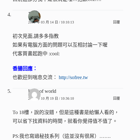
葛屁
2009 年 03 月 14 日 / 10:10:13
回覆
初次見面,請多多指教
如果有電腦方面的問題可以互相討論一下喔
代客買書起跑中 :cool:
香腸回應：
也歡迎到喘息交流：
http://sofree.tw
King of world
2008 年 10 月 19 日 / 10:36:10
回覆
To 18樓，說的沒錯，但是這種書是給懶人看的，
可以省下找資料的時間，就看你覺得值不值了。
PS:我也寫過秘技系列（這並沒有很屌）…….