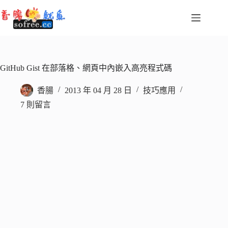
跳
至
主
要
內
容
GitHub Gist 在部落格、網頁中內嵌入高亮程式碼
香腸
2013 年 04 月 28 日
技巧應用
7 則留言