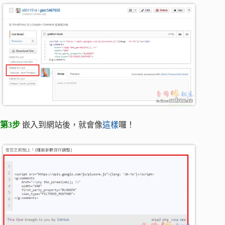
第3步
嵌入到網站後，就會像
這樣
囉！