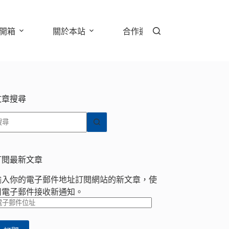
開箱
關於本站
合作邀約
文章搜尋
找
不
到
符
訂閱最新文章
合
輸入你的電子郵件地址訂閱網站的新文章，使
條
用電子郵件接收新通知。
件
電
的
子
結
郵
果