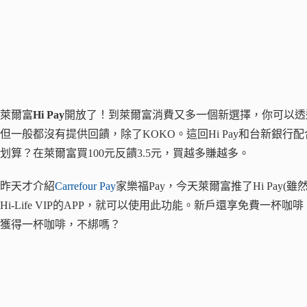
萊爾富
Hi Pay
開放了！到萊爾富消費又多一個新選擇，你可以透過
但一般都沒有提供回饋，除了KOKO。這回Hi Pay和台新銀行
划算？在萊爾富買100元反饋3.5元，買越多賺越多。
昨天才介紹
Carrefour Pay
家樂福Pay，今天萊爾富推了Hi Pay
Hi-Life VIP的APP，就可以使用此功能。新戶還享免費
獲得一杯咖啡，不綁嗎？