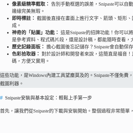
像素級精準截取：
告別手動框選的誤差，Snipaste可
邊緣完美無瑕。
即時標註：
截圖後直接在畫面上進行文字、箭頭、矩形、
成。
神奇的「貼圖」功能：
這是Snipaste的招牌功能！你
是參考資料、程式碼片段，還是設計稿，都能隨時查看，
歷史記錄面板：
擔心截圖後忘記儲存？Snipaste會自
色彩拾取器：
對於設計師和開發者來說，這簡直是福音！直
碼，方便又實用。
這些功能，是Windows內建工具望塵莫及的。Snipaste不
截圖利器。
Snipaste安裝與基本設定：輕鬆上手第一步
首先，讓我們從Snipaste的下載與安裝開始。整個過程非常簡