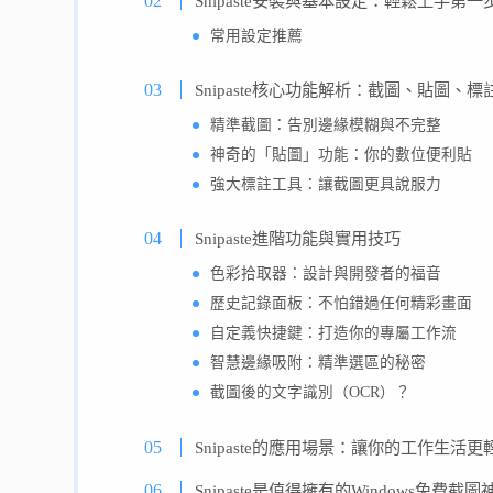
Snipaste安裝與基本設定：輕鬆上手第一
常用設定推薦
Snipaste核心功能解析：截圖、貼圖、標
精準截圖：告別邊緣模糊與不完整
神奇的「貼圖」功能：你的數位便利貼
強大標註工具：讓截圖更具說服力
Snipaste進階功能與實用技巧
色彩拾取器：設計與開發者的福音
歷史記錄面板：不怕錯過任何精彩畫面
自定義快捷鍵：打造你的專屬工作流
智慧邊緣吸附：精準選區的秘密
截圖後的文字識別（OCR）？
Snipaste的應用場景：讓你的工作生活更
Snipaste是值得擁有的Windows免費截圖