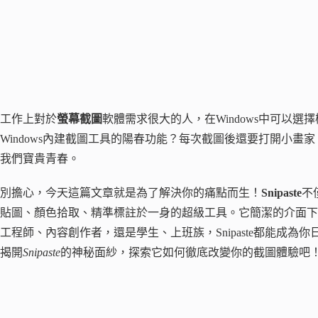
工作上對於
螢幕截圖
軟體需求很大的人，在Windows中可以選擇
Windows內建截圖工具的陽春功能？每次截圖後還要打開小
我們寶貴青春。
別擔心，今天這篇文章就是為了解決你的痛點而生！
Snipaste
不
貼圖、顏色拾取、精準標註於一身的超級工具。它簡潔的介面下
工程師、內容創作者，還是學生、上班族，Snipaste都能成
揭開
Snipaste
的神秘面紗，探索它如何徹底改變你的截圖體驗吧