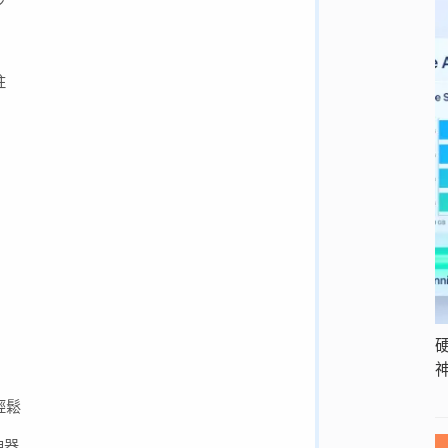
步
註
輕鬆
神器