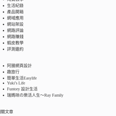
生活紀錄
產品開箱
網域應用
網站架設
網路評論
網路賺錢
蝦皮教學
評測邀約
阿腸網頁設計
趣旅行
簡單生活Easylife
Yuki’s Life
Funtory 設計生活
瑞媽咪の樂活人生～Ray Family
相關文章