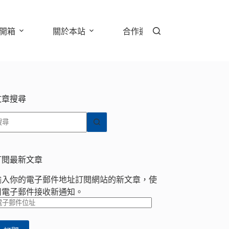
開箱
關於本站
合作邀約
文章搜尋
找
不
到
符
訂閱最新文章
合
輸入你的電子郵件地址訂閱網站的新文章，使
條
用電子郵件接收新通知。
件
電
的
子
結
郵
果