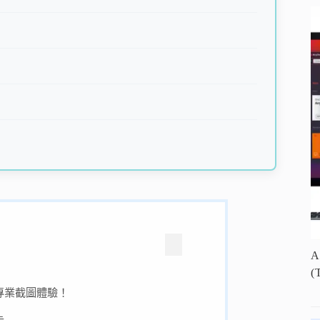
(
抱專業截圖體驗！