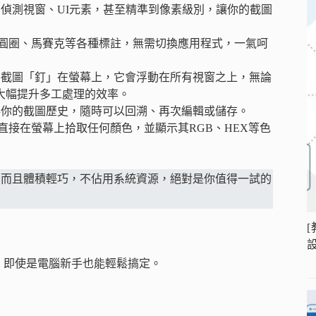
以自動偵測視窗、UI元素，甚至精準到像素級別，讓你的截圖
圓圈、馬賽克等各種標註，無需切換應用程式，一氣呵
可以將截圖「釘」在螢幕上，它會浮動在所有視窗之上，無論
大幅提升多工處理的效率。
動保存你的截圖歷史，隨時可以回溯、再次編輯或儲存。
接在螢幕上拾取任何顏色，並顯示其RGB、HEX等色
僅免費，而且體積輕巧，不佔用系統資源，絕對是你值得一試的
[
單，即使是電腦新手也能輕鬆搞定。