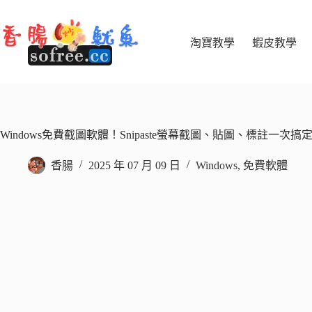
跳
至
主
淘寶教學
蝦皮教學
要
內
容
Windows免費截圖軟體！Snipaste螢幕截圖、貼圖、標註一次搞
香腸
2025 年 07 月 09 日
Windows
,
免費軟體