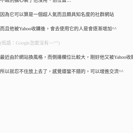
不過別擔心裝了他沒用、佔位置…
因為它可以算是一個超人氣而且頗具知名度的社群網站
而且他被Yahoo收購後，會去使用它的人是會逐漸增加^^
(低語：Google怎麼沒有><“”)
最近由於網站換風格，而側邊欄位比較大，剛好他又被Yahoo收
所以就忍不住放上去了，感覺還蠻不錯的，可以增進交流^^