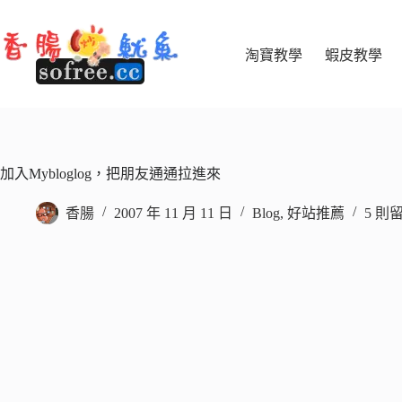
跳
至
主
淘寶教學
蝦皮教學
要
內
容
加入Mybloglog，把朋友通通拉進來
香腸
2007 年 11 月 11 日
Blog
,
好站推薦
5 則