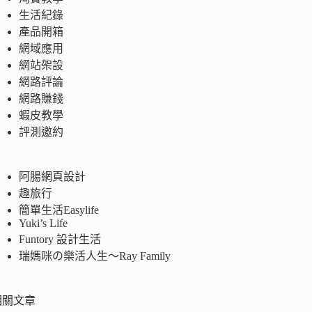
生活紀錄
產品開箱
網域應用
網站架設
網路評論
網路賺錢
蝦皮教學
評測邀約
阿腸網頁設計
趣旅行
簡單生活Easylife
Yuki’s Life
Funtory 設計生活
瑞媽咪の樂活人生～Ray Family
相關文章