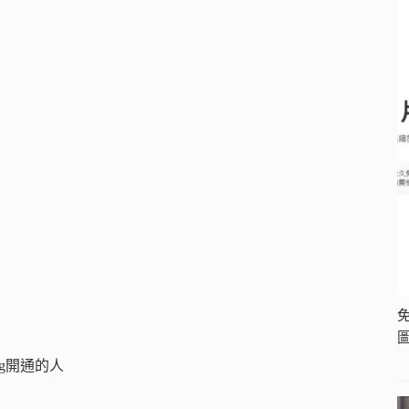
免
g開通的人