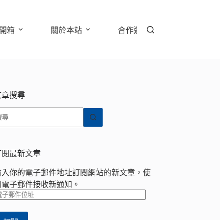
開箱
關於本站
合作邀約
文章搜尋
找
不
到
符
訂閱最新文章
合
輸入你的電子郵件地址訂閱網站的新文章，使
條
用電子郵件接收新通知。
件
電
的
子
結
郵
果