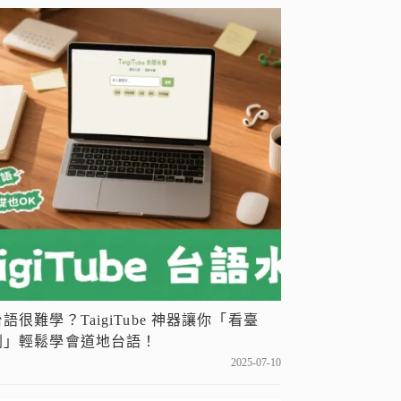
台語很難學？TaigiTube 神器讓你「看臺
劇」輕鬆學會道地台語！
2025-07-10