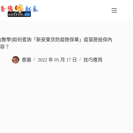
跳
至
主
要
內
容
[教學]如何查詢「新安東京防疫險保單」疫苗險投保內
容？
香腸
2022 年 05 月 17 日
技巧應用