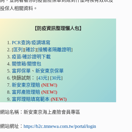
詢，查詢看看你的疫苗險保單到底到什麼時候有效以及
投保人相關資料。
【防疫資訊整理懶人包】
PCR查詢/疫調填寫
[
匡列
][
確診
][
接觸者隔離證明
]
疫苗/確診證明下載
關懷箱/關懷包
富邦保單
、
新安東京保單
快篩試劑： [
43元
] [
30元
]
新安東京理賠
(NEW!)
富邦產險理賠
(NEW!)
富邦理賠填寫範本
(NEW!)
網站名稱：新安東京海上產險會員專區
網站網址：
https://b2c.tmnewa.com.tw/portal/login