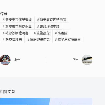
標籤
#
新安東京保單查詢
#
新安東京理賠申請
#
新安東京防疫保單
#
確診理賠申請
#
確診診斷證明書
#
重複投保
#
防疫險
#
防疫險理賠
#
隔離理賠申請
#
電子居家隔離書
上一
下一
相關文章