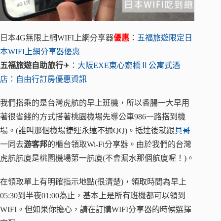
日本4G無限上網WIFI上網分享器
優惠
：
五福旅遊限定日
本WIFI上網分享器優惠
五福旅遊自助旅行
✈：
大阪EXE東心齋橋Ⅱ公寓式酒
店：自由行訂房優惠資訊
我們搭乘的是台灣虎航的早上班機，所以香腸一大早用
著很省錢的方式搭著桃園機場先導公車986一路搭到機
場。(誰叫那個機場捷運永遠不通QQ)。抵達後就跟
貝哥
一同去
游客邦
的櫃台領取Wi-Fi分享器。由於我們的台灣
虎航航廈是桃園機場第一航廈(不會漏水那個航廈喔！)。
在領取單上有明確指示地點(很清楚)，領取時間為早上
05:30到半夜01:00為止，基本上是所有班機都可以領到
WIFI。但如果你擔心，請在訂購WIFI分享器的時候選擇