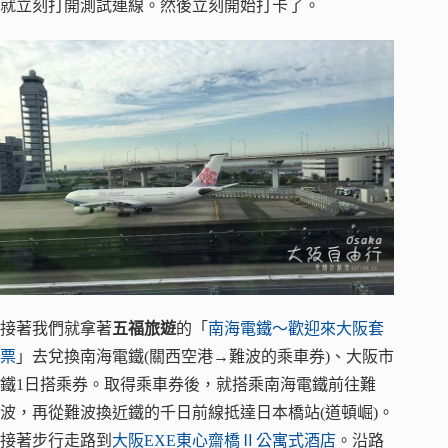
就立刻打開測試連線。然後立刻開始打卡了。
接著我們就拿著
五福旅遊
的「
南海電鐵～歡迎來大阪套
票
」去兌換南海電鐵(關西空港→難波的乘車券)、大阪市
鐵1日搭乘券。取得乘車券後，就搭乘南海電鐵前往難
波，再從難波換近鐵的千日前線抵達日本橋站(道頓崛)。
接著步行走路到
大阪EXE東心齋橋Ⅱ公寓式酒店
。沿路