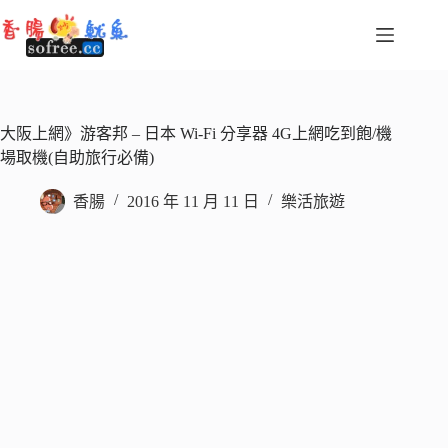
跳
至
主
要
內
容
大阪上網》游客邦 – 日本 Wi-Fi 分享器 4G上網吃到飽/機
場取機(自助旅行必備)
香腸
2016 年 11 月 11 日
樂活旅遊