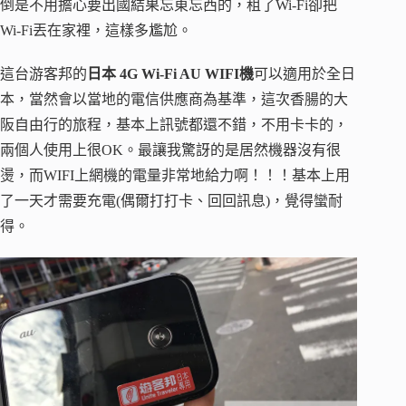
倒是不用擔心要出國結果忘東忘西的，租了Wi-Fi卻把
Wi-Fi丟在家裡，這樣多尷尬。
這台游客邦的
日本 4G Wi-Fi AU WIFI機
可以適用於全日
本，當然會以當地的電信供應商為基準，這次香腸的大
阪自由行的旅程，基本上訊號都還不錯，不用卡卡的，
兩個人使用上很OK。最讓我驚訝的是居然機器沒有很
燙，而WIFI上網機的電量非常地給力啊！！！基本上用
了一天才需要充電(偶爾打打卡、回回訊息)，覺得蠻耐
得。