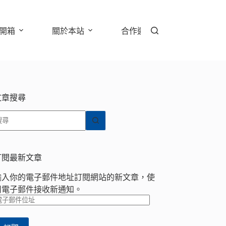
開箱
關於本站
合作邀約
文章搜尋
找
不
到
符
訂閱最新文章
合
輸入你的電子郵件地址訂閱網站的新文章，使
條
用電子郵件接收新通知。
件
電
的
子
結
郵
果