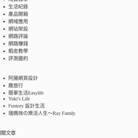
生活紀錄
產品開箱
網域應用
網站架設
網路評論
網路賺錢
蝦皮教學
評測邀約
阿腸網頁設計
趣旅行
簡單生活Easylife
Yuki’s Life
Funtory 設計生活
瑞媽咪の樂活人生～Ray Family
相關文章