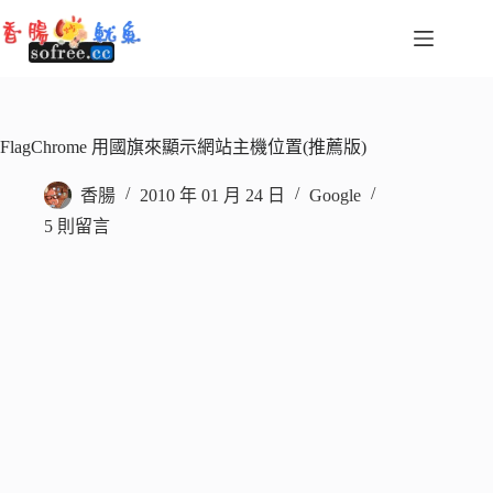
跳
至
主
要
內
容
FlagChrome 用國旗來顯示網站主機位置(推薦版)
香腸
2010 年 01 月 24 日
Google
5 則留言