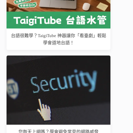
台語很難學？TaigiTube 神器讓你「看臺劇」輕鬆
學會道地台語！
您每天上網嗎？學會避免常見的網路威脅