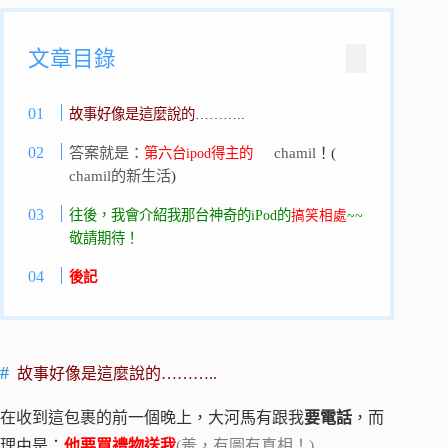
文章目錄
故事好像是這麼說的………..
答案就是：
chamil
！(
第六台ipod得主的
chamil的新生活
)
往後，我會介紹我那台神奇的iPod的
~~
搞笑相處
敬請期待！
後記
故事好像是這麼說的………..
在收到這包裹的前一個晚上，大河馬有跟我
要電話
，而
理由是：
他要買禮物送我
(羞，有圖有真相！)