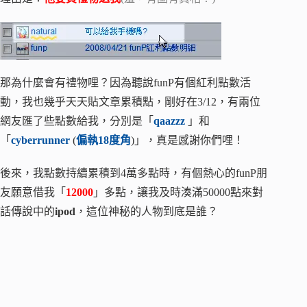
那為什麼會有禮物哩？因為聽說funP有個紅利點數活
動，我也幾乎天天貼文章累積點，剛好在3/12，有兩位
網友匯了些點數給我，分別是「
qaazzz
」和
「
cyberrunner
(
偏執18度角
)」，真是感謝你們哩！
後來，我點數持續累積到4萬多點時，有個熱心的funP朋
友願意借我「
12000
」多點，讓我及時湊滿50000點來對
話傳說中的
ipod
，這位神秘的人物到底是誰？