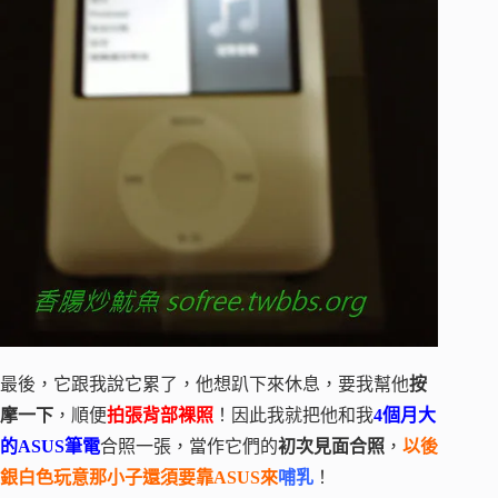
最後，它跟我說它累了，他想趴下來休息，要我幫他
按
摩一下
，順便
拍張背部裸照
！因此我就把他和我
4個月大
的ASUS筆電
合照一張，當作它們的
初次見面合照
，
以後
銀白色玩意那小子還須要靠ASUS來
哺乳
！