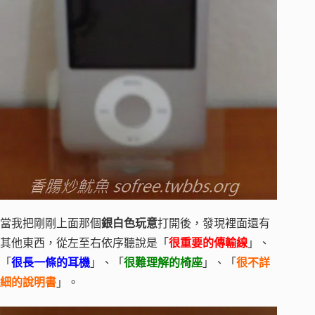
當我把剛剛上面那個
銀白色玩意
打開後，發現裡面還有
其他東西，從左至右依序聽說是「
很重要的傳輸線
」、
「
很長一條的耳機
」、「
很難理解的椅座
」、「
很不詳
細的說明書
」。