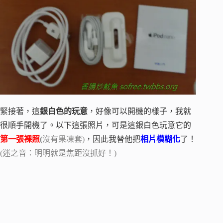
緊接著，這
銀白色的玩意
，好像可以開機的樣子，我就
很順手開機了。以下這張照片，可是這銀白色玩意它的
第一張裸照
(
沒有果凍套)
，因此我替他把
相片模糊化
了！
(迷之音：明明就是焦距沒抓好！)