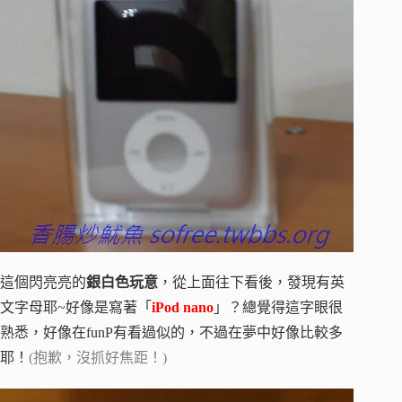
這個閃亮亮的
銀白色玩意
，從上面往下看後，發現有英
文字母耶~好像是寫著「
iPod nano
」？總覺得這字眼很
熟悉，好像在funP有看過似的，不過在夢中好像比較多
耶！
(抱歉，沒抓好焦距！)