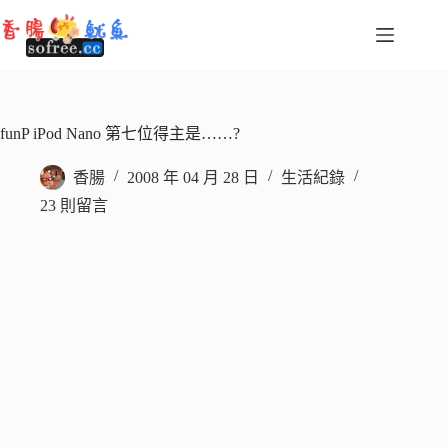
跳
至
主
要
內
容
funP iPod Nano 第七位得主是……?
香腸
2008 年 04 月 28 日
生活紀錄
23 則留言