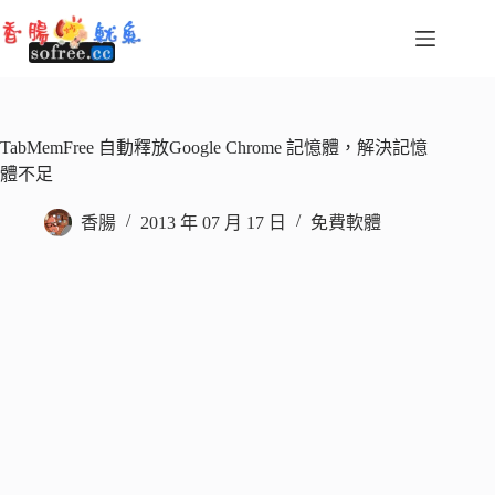
跳
至
主
要
內
容
TabMemFree 自動釋放Google Chrome 記憶體，解決記憶
體不足
香腸
2013 年 07 月 17 日
免費軟體